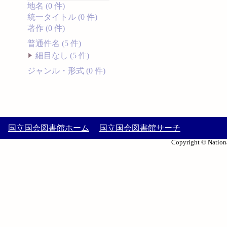
地名 (0 件)
統一タイトル (0 件)
著作 (0 件)
普通件名 (5 件)
細目なし (5 件)
ジャンル・形式 (0 件)
国立国会図書館ホーム
国立国会図書館サーチ
Copyright © Nationa