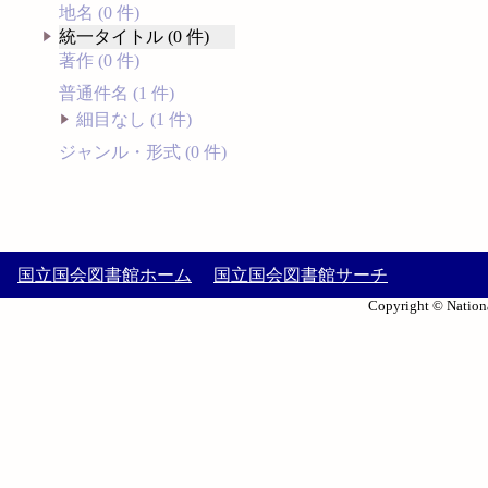
地名 (0 件)
統一タイトル (0 件)
著作 (0 件)
普通件名 (1 件)
細目なし (1 件)
ジャンル・形式 (0 件)
国立国会図書館ホーム
国立国会図書館サーチ
Copyright © Nationa