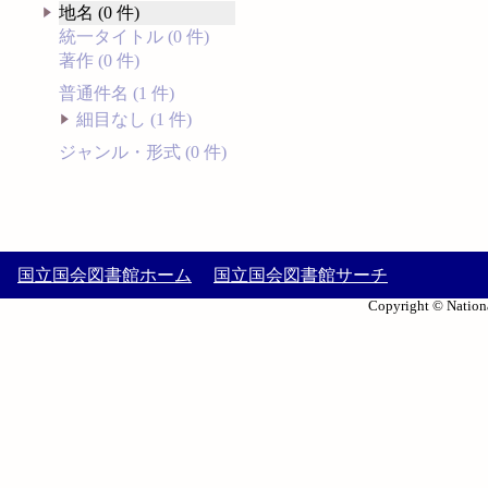
地名 (0 件)
統一タイトル (0 件)
著作 (0 件)
普通件名 (1 件)
細目なし (1 件)
ジャンル・形式 (0 件)
国立国会図書館ホーム
国立国会図書館サーチ
Copyright © Nationa