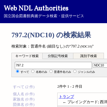
Web NDL Authorities
国立国会図書館典拠データ検索・提供サービス
797.2(NDC10) の検索結果
検索対象：普通件名 (細目なし) の“797.2
”
(NDC10)
キーワード検索
分類記号検索
識別子検索
分類記号検索
すべて
名称のみ
普通件名のみ
ジャンルのみ
2件中 1 - 2 件目
すべて (2 件)
個人名 (0 件)
トランプ
家族名 (0 件)
← プレイングカード; 西洋カルタ;
団体名 (0 件)