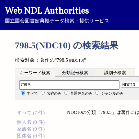
Web NDL Authorities
国立国会図書館典拠データ検索・提供サービス
798.5(NDC10) の検索結果
検索対象：著作の“798.5
”
(NDC10)
キーワード検索
分類記号検索
識別子検索
分類記号検索
すべて
名称のみ
普通件名のみ
ジャンルのみ
NDC10の分類「798.5」は著
すべて (7 件)
個人名 (0 件)
家族名 (0 件)
団体名 (0 件)