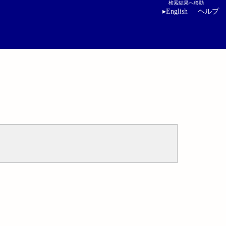
検索結果へ移動
▸
English
ヘルプ