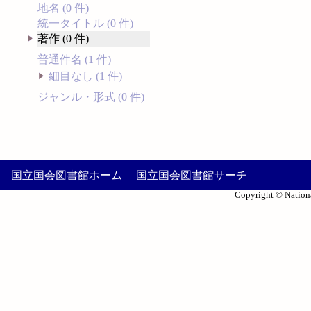
地名 (0 件)
統一タイトル (0 件)
著作 (0 件)
普通件名 (1 件)
細目なし (1 件)
ジャンル・形式 (0 件)
国立国会図書館ホーム
国立国会図書館サーチ
Copyright © Nationa