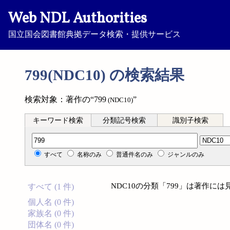
Web NDL Authorities
国立国会図書館典拠データ検索・提供サービス
799(NDC10) の検索結果
検索対象：著作の“799
”
(NDC10)
キーワード検索
分類記号検索
識別子検索
分類記号検索
すべて
名称のみ
普通件名のみ
ジャンルのみ
NDC10の分類「799」は著作に
すべて (1 件)
個人名 (0 件)
家族名 (0 件)
団体名 (0 件)