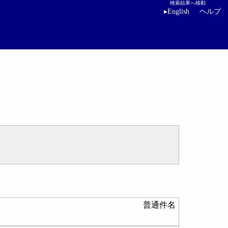
検索結果へ移動
▸
English
ヘルプ
普通件名