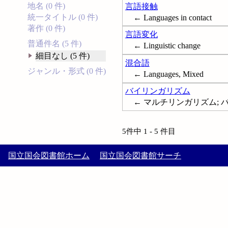
地名 (0 件)
言語接触
統一タイトル (0 件)
← Languages in contact
著作 (0 件)
言語変化
普通件名 (5 件)
← Linguistic change
細目なし (5 件)
混合語
ジャンル・形式 (0 件)
← Languages, Mixed
バイリンガリズム
← マルチリンガリズム; バイリン
5件中 1 - 5 件目
国立国会図書館ホーム
国立国会図書館サーチ