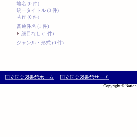
地名 (0 件)
統一タイトル (0 件)
著作 (0 件)
普通件名 (1 件)
細目なし (1 件)
ジャンル・形式 (0 件)
国立国会図書館ホーム
国立国会図書館サーチ
Copyright © Nationa