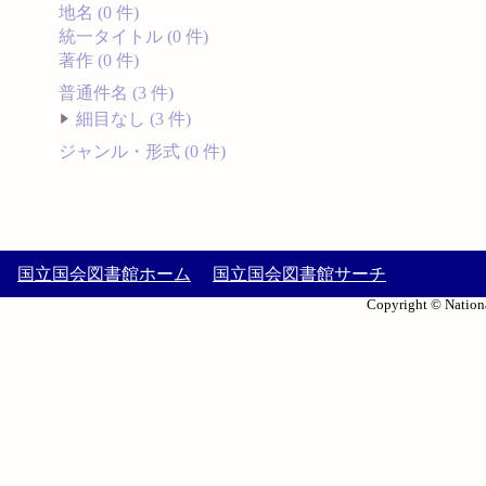
地名 (0 件)
統一タイトル (0 件)
著作 (0 件)
普通件名 (3 件)
細目なし (3 件)
ジャンル・形式 (0 件)
国立国会図書館ホーム
国立国会図書館サーチ
Copyright © Nationa