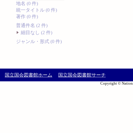
地名 (0 件)
統一タイトル (0 件)
著作 (0 件)
普通件名 (2 件)
細目なし (2 件)
ジャンル・形式 (0 件)
国立国会図書館ホーム
国立国会図書館サーチ
Copyright © Nationa