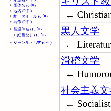
キリスト教
団体名 (0 件)
地名 (0 件)
← Christian
統一タイトル (0 件)
著作 (0 件)
黒人文学
普通件名 (15 件)
細目なし (15 件)
← Literatur
ジャンル・形式 (0 件)
滑稽文学
← Humorous
社会主義文
← Socialist 