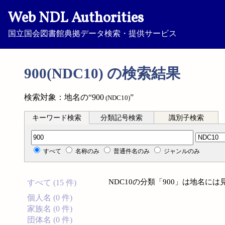
Web NDL Authorities
国立国会図書館典拠データ検索・提供サービス
900(NDC10) の検索結果
検索対象：地名の“900
”
(NDC10)
キーワード検索
分類記号検索
識別子検索
分類記号検索
すべて
名称のみ
普通件名のみ
ジャンルのみ
NDC10の分類「900」は地名に
すべて (15 件)
個人名 (0 件)
家族名 (0 件)
団体名 (0 件)