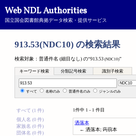
Web NDL Authorities
国立国会図書館典拠データ検索・提供サービス
913.53(NDC10) の検索結果
検索対象：普通件名 (細目なし) の“913.53
”
(NDC10)
キーワード検索
分類記号検索
識別子検索
分類記号検索
すべて
名称のみ
普通件名のみ
ジャンルのみ
1件中 1 - 1 件目
すべて (1 件)
個人名 (0 件)
洒落本
家族名 (0 件)
← 洒落本; 蒟蒻本
団体名 (0 件)