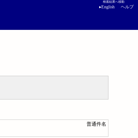
検索結果へ移動
▸
English
ヘルプ
普通件名