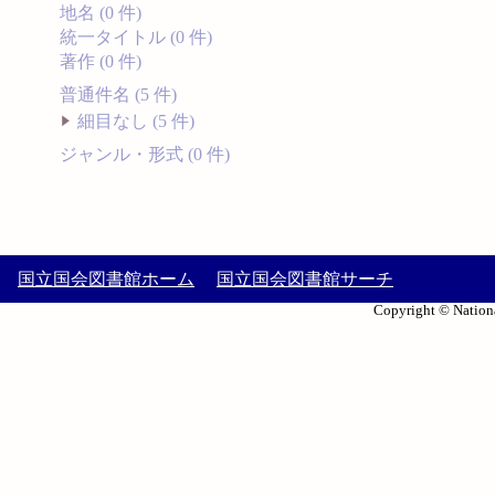
地名 (0 件)
統一タイトル (0 件)
著作 (0 件)
普通件名 (5 件)
細目なし (5 件)
ジャンル・形式 (0 件)
国立国会図書館ホーム
国立国会図書館サーチ
Copyright © Nationa