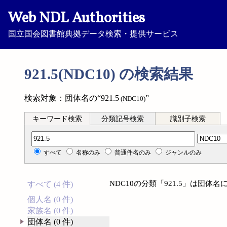
Web NDL Authorities
国立国会図書館典拠データ検索・提供サービス
921.5(NDC10) の検索結果
検索対象：団体名の“921.5
”
(NDC10)
キーワード検索
分類記号検索
識別子検索
分類記号検索
すべて
名称のみ
普通件名のみ
ジャンルのみ
NDC10の分類「921.5」は団
すべて (4 件)
個人名 (0 件)
家族名 (0 件)
団体名 (0 件)