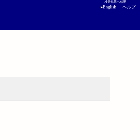
検索結果へ移動
▸
English
ヘルプ