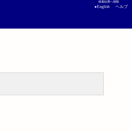
検索結果へ移動
▸
English
ヘルプ