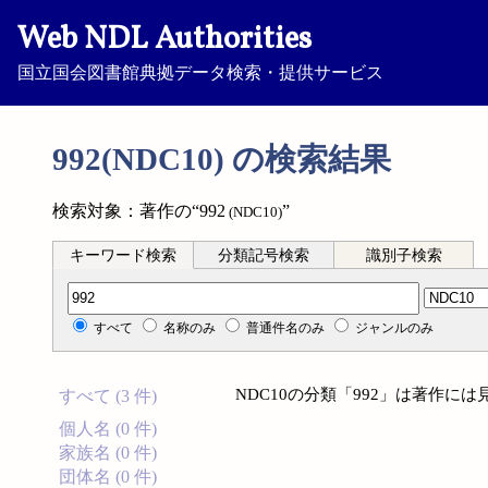
Web NDL Authorities
国立国会図書館典拠データ検索・提供サービス
992(NDC10) の検索結果
検索対象：著作の“992
”
(NDC10)
キーワード検索
分類記号検索
識別子検索
分類記号検索
すべて
名称のみ
普通件名のみ
ジャンルのみ
NDC10の分類「992」は著作に
すべて (3 件)
個人名 (0 件)
家族名 (0 件)
団体名 (0 件)