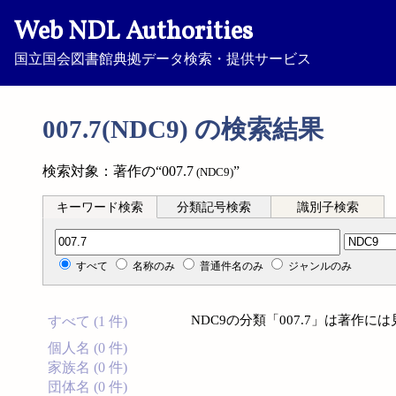
Web NDL Authorities
国立国会図書館典拠データ検索・提供サービス
007.7(NDC9) の検索結果
検索対象：著作の“007.7
”
(NDC9)
キーワード検索
分類記号検索
識別子検索
分類記号検索
すべて
名称のみ
普通件名のみ
ジャンルのみ
NDC9の分類「007.7」は著作
すべて (1 件)
個人名 (0 件)
家族名 (0 件)
団体名 (0 件)