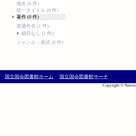
地名 (0 件)
統一タイトル (0 件)
著作 (0 件)
普通件名 (1 件)
細目なし (1 件)
ジャンル・形式 (0 件)
国立国会図書館ホーム
国立国会図書館サーチ
Copyright © Nationa