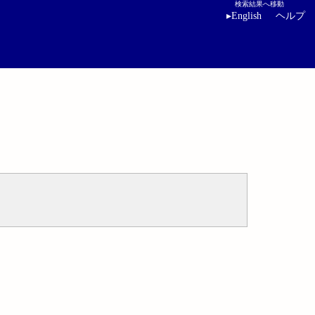
検索結果へ移動
▸
English
ヘルプ