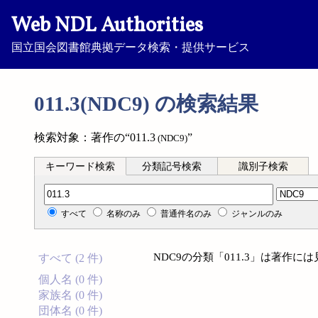
Web NDL Authorities
国立国会図書館典拠データ検索・提供サービス
011.3(NDC9) の検索結果
検索対象：著作の“011.3
”
(NDC9)
キーワード検索
分類記号検索
識別子検索
分類記号検索
すべて
名称のみ
普通件名のみ
ジャンルのみ
NDC9の分類「011.3」は著作
すべて (2 件)
個人名 (0 件)
家族名 (0 件)
団体名 (0 件)