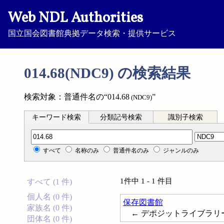
Web NDL Authorities
国立国会図書館典拠データ検索・提供サービス
014.68(NDC9) の検索結果
検索対象：普通件名の“014.68
”
(NDC9)
キーワード検索
分類記号検索
識別子検索
分類記号検索
すべて
名称のみ
普通件名のみ
ジャンルのみ
1件中 1 - 1 件目
すべて (1 件)
個人名 (0 件)
保存図書館
家族名 (0 件)
← デポジットライブラリー; デポジ
団体名 (0 件)