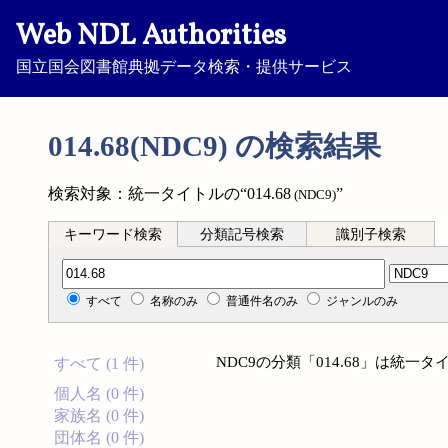
Web NDL Authorities
国立国会図書館典拠データ検索・提供サービス
014.68(NDC9) の検索結果
検索対象：統一タイトルの“014.68
”
(NDC9)
キーワード検索
分類記号検索
識別子検索
分類記号検索
すべて
名称のみ
普通件名のみ
ジャンルのみ
NDC9の分類「014.68」は統
すべて (1 件)
個人名 (0 件)
家族名 (0 件)
団体名 (0 件)