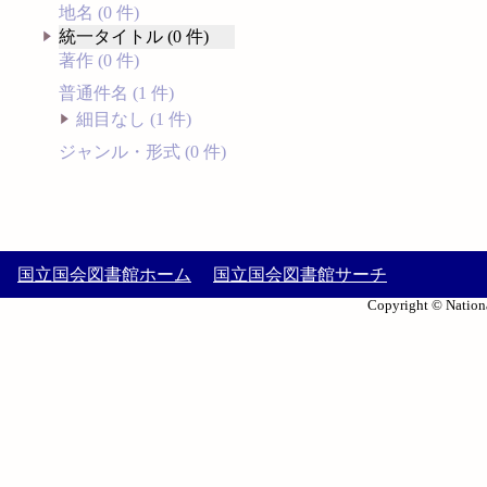
地名 (0 件)
統一タイトル (0 件)
著作 (0 件)
普通件名 (1 件)
細目なし (1 件)
ジャンル・形式 (0 件)
国立国会図書館ホーム
国立国会図書館サーチ
Copyright © Nationa