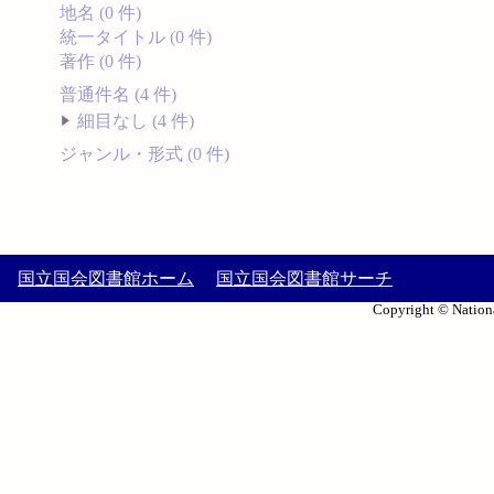
地名 (0 件)
統一タイトル (0 件)
著作 (0 件)
普通件名 (4 件)
細目なし (4 件)
ジャンル・形式 (0 件)
国立国会図書館ホーム
国立国会図書館サーチ
Copyright © Nationa