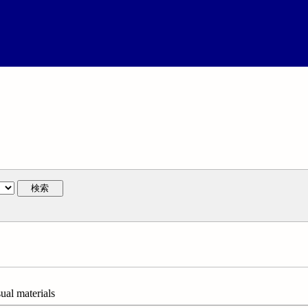
検索
l materials