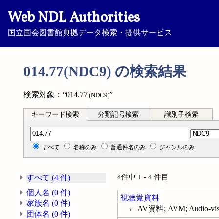
Web NDL Authorities
国立国会図書館典拠データ検索・提供サービス
014.77(NDC9) の検索結果
検索対象：“014.77
”
(NDC9)
キーワード検索
分類記号検索
識別子検索
分類記号検索
すべて
名称のみ
普通件名のみ
ジャンルのみ
4件中 1 - 4 件目
すべて (4 件)
個人名 (0 件)
視聴覚資料
家族名 (0 件)
← AV資料; AVM; Audio-visua
団体名 (0 件)