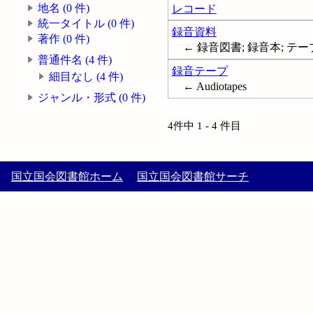
地名 (0 件)
レコード
統一タイトル (0 件)
録音資料
著作 (0 件)
← 録音図書; 録音本; テ
普通件名 (4 件)
録音テープ
細目なし (4 件)
← Audiotapes
ジャンル・形式 (0 件)
4件中 1 - 4 件目
国立国会図書館ホーム
国立国会図書館サーチ