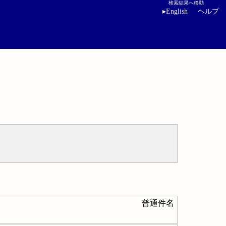
検索結果へ移動
▸
English
ヘルプ
普通件名