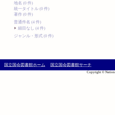
地名 (0 件)
統一タイトル (0 件)
著作 (0 件)
普通件名 (4 件)
細目なし (4 件)
ジャンル・形式 (0 件)
国立国会図書館ホーム
国立国会図書館サーチ
Copyright © Nationa