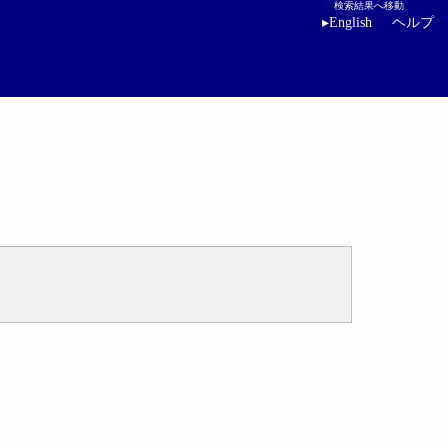
検索結果へ移動
▸
English
ヘルプ