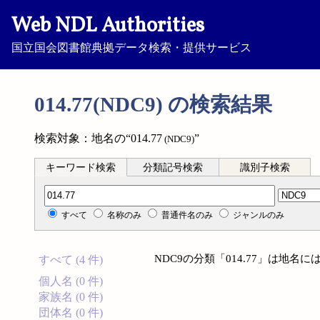
Web NDL Authorities
国立国会図書館典拠データ検索・提供サービス
014.77(NDC9) の検索結果
検索対象：地名の“014.77
”
(NDC9)
キーワード検索
分類記号検索
識別子検索
分類記号検索
すべて
名称のみ
普通件名のみ
ジャンルのみ
NDC9の分類「014.77」は地
すべて (4 件)
個人名 (0 件)
家族名 (0 件)
団体名 (0 件)