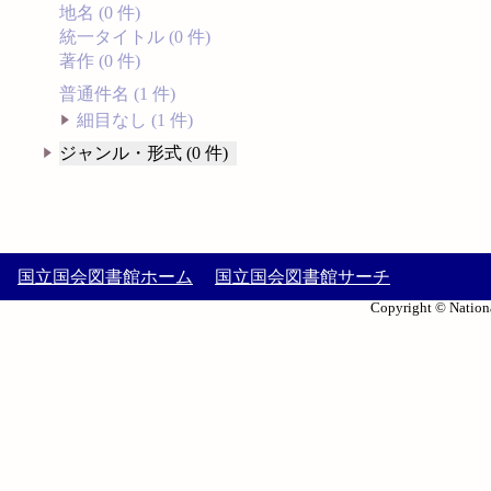
地名 (0 件)
統一タイトル (0 件)
著作 (0 件)
普通件名 (1 件)
細目なし (1 件)
ジャンル・形式 (0 件)
国立国会図書館ホーム
国立国会図書館サーチ
Copyright © Nationa