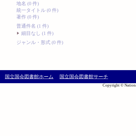
地名 (0 件)
統一タイトル (0 件)
著作 (0 件)
普通件名 (1 件)
細目なし (1 件)
ジャンル・形式 (0 件)
国立国会図書館ホーム
国立国会図書館サーチ
Copyright © Nationa