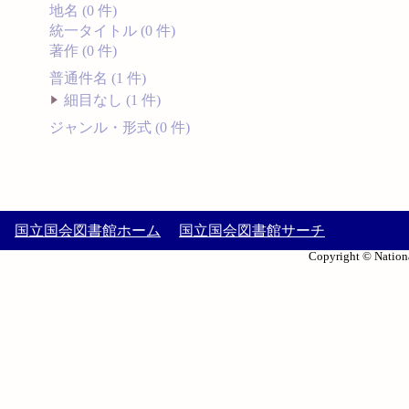
地名 (0 件)
統一タイトル (0 件)
著作 (0 件)
普通件名 (1 件)
細目なし (1 件)
ジャンル・形式 (0 件)
国立国会図書館ホーム
国立国会図書館サーチ
Copyright © Nationa