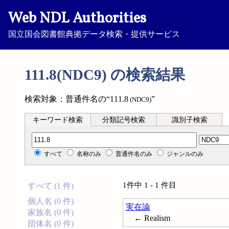
Web NDL Authorities
国立国会図書館典拠データ検索・提供サービス
111.8(NDC9) の検索結果
検索対象：普通件名の“111.8
”
(NDC9)
キーワード検索
分類記号検索
識別子検索
分類記号検索
すべて
名称のみ
普通件名のみ
ジャンルのみ
1件中 1 - 1 件目
すべて (1 件)
個人名 (0 件)
実在論
家族名 (0 件)
← Realism
団体名 (0 件)