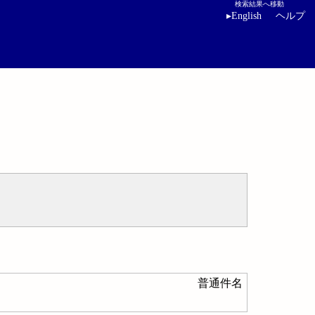
検索結果へ移動
▸
English
ヘルプ
普通件名