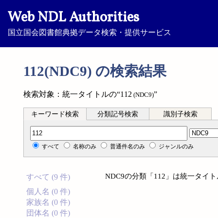
Web NDL Authorities
国立国会図書館典拠データ検索・提供サービス
112(NDC9) の検索結果
検索対象：統一タイトルの“112
”
(NDC9)
キーワード検索
分類記号検索
識別子検索
分類記号検索
すべて
名称のみ
普通件名のみ
ジャンルのみ
NDC9の分類「112」は統一タ
すべて (9 件)
個人名 (0 件)
家族名 (0 件)
団体名 (0 件)