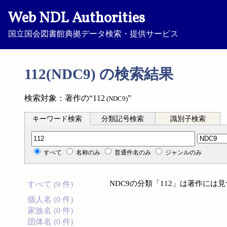
Web NDL Authorities
国立国会図書館典拠データ検索・提供サービス
112(NDC9) の検索結果
検索対象：著作の“112
”
(NDC9)
キーワード検索
分類記号検索
識別子検索
分類記号検索
すべて
名称のみ
普通件名のみ
ジャンルのみ
NDC9の分類「112」は著作には
すべて (9 件)
個人名 (0 件)
家族名 (0 件)
団体名 (0 件)