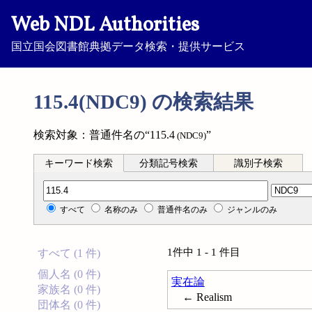
Web NDL Authorities
国立国会図書館典拠データ検索・提供サービス
115.4(NDC9) の検索結果
検索対象：普通件名の“115.4
”
(NDC9)
キーワード検索
分類記号検索
識別子検索
分類記号検索
すべて
名称のみ
普通件名のみ
ジャンルのみ
1件中 1 - 1 件目
すべて (1 件)
個人名 (0 件)
実在論
家族名 (0 件)
← Realism
団体名 (0 件)