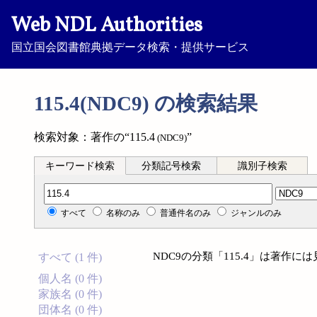
Web NDL Authorities
国立国会図書館典拠データ検索・提供サービス
115.4(NDC9) の検索結果
検索対象：著作の“115.4
”
(NDC9)
キーワード検索
分類記号検索
識別子検索
分類記号検索
すべて
名称のみ
普通件名のみ
ジャンルのみ
NDC9の分類「115.4」は著作
すべて (1 件)
個人名 (0 件)
家族名 (0 件)
団体名 (0 件)