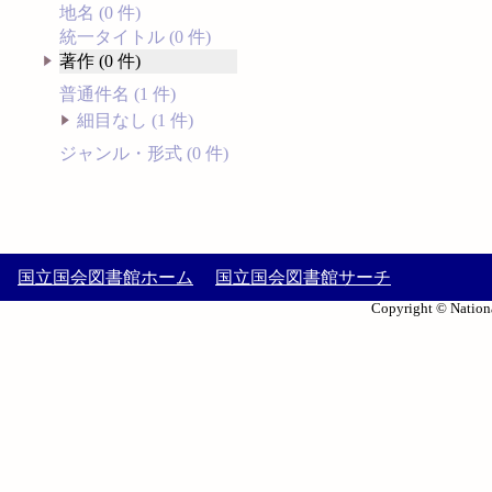
地名 (0 件)
統一タイトル (0 件)
著作 (0 件)
普通件名 (1 件)
細目なし (1 件)
ジャンル・形式 (0 件)
国立国会図書館ホーム
国立国会図書館サーチ
Copyright © Nationa