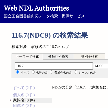
Web NDL Authorities
国立国会図書館典拠データ検索・提供サービス
116.7(NDC9) の検索結果
検索対象：家族名の“116.7
”
(NDC9)
キーワード検索
分類記号検索
識別子検索
分類記号検索
すべて
名称のみ
普通件名のみ
ジャンルのみ
NDC9の分類「116.7」は家族
すべて (2 件)
個人名 (0 件)
家族名 (0 件)
団体名 (0 件)