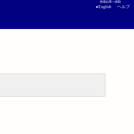
検索結果へ移動
▸
English
ヘルプ