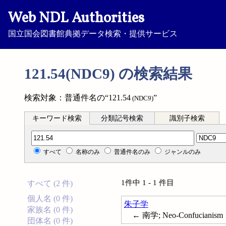
Web NDL Authorities
国立国会図書館典拠データ検索・提供サービス
121.54(NDC9) の検索結果
検索対象：普通件名の“121.54
”
(NDC9)
キーワード検索
分類記号検索
識別子検索
分類記号検索
すべて
名称のみ
普通件名のみ
ジャンルのみ
1件中 1 - 1 件目
すべて (2 件)
個人名 (0 件)
朱子学
家族名 (0 件)
← 南学; Neo-Confucianism
団体名 (0 件)