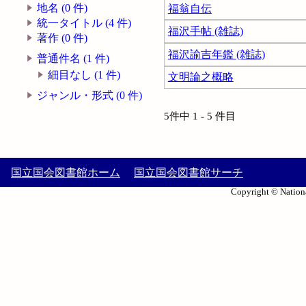
地名 (0 件)
福翁自伝
統一タイトル (4 件)
福沢手帖 (雑誌)
著作 (0 件)
福沢諭吉年鑑 (雑誌)
普通件名 (1 件)
細目なし (1 件)
文明論之概略
ジャンル・形式 (0 件)
5件中 1 - 5 件目
国立国会図書館ホーム
国立国会図書館サーチ
Copyright © Nationa