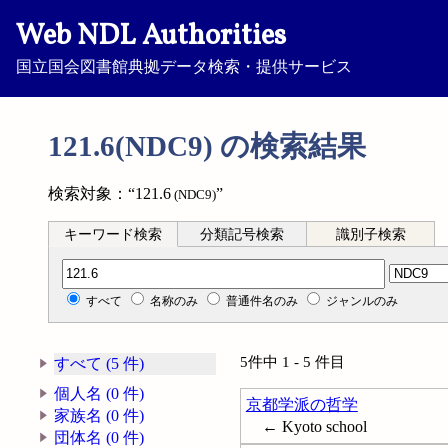
Web NDL Authorities
国立国会図書館典拠データ検索・提供サービス
121.6(NDC9) の検索結果
検索対象：“121.6
”
(NDC9)
キーワード検索
分類記号検索
識別子検索
分類記号検索
すべて
名称のみ
普通件名のみ
ジャンルのみ
5件中 1 - 5 件目
すべて (5 件)
個人名 (0 件)
京都学派の哲学
家族名 (0 件)
← Kyoto school
団体名 (0 件)