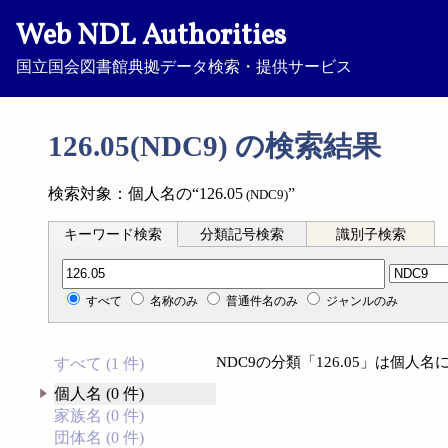
Web NDL Authorities
国立国会図書館典拠データ検索・提供サービス
126.05(NDC9) の検索結果
検索対象：個人名の“126.05
”
(NDC9)
キーワード検索
分類記号検索
識別子検索
分類記号検索
すべて
名称のみ
普通件名のみ
ジャンルのみ
NDC9の分類「126.05」は個
すべて (1 件)
個人名 (0 件)
家族名 (0 件)
団体名 (0 件)