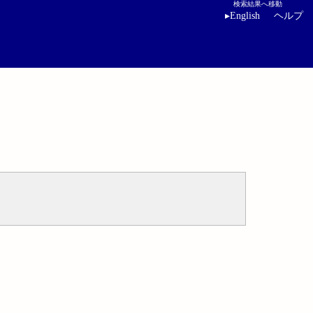
検索結果へ移動
▸
English
ヘルプ