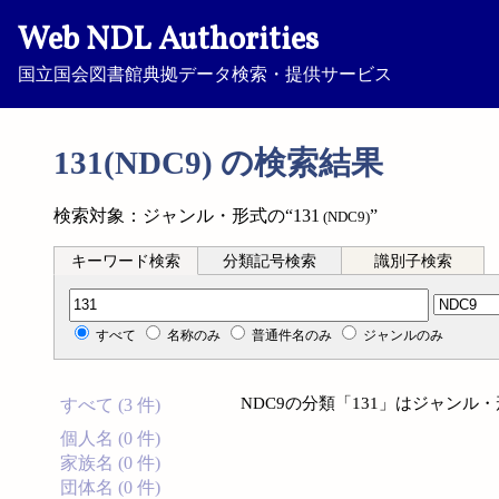
Web NDL Authorities
国立国会図書館典拠データ検索・提供サービス
131(NDC9) の検索結果
検索対象：ジャンル・形式の“131
”
(NDC9)
キーワード検索
分類記号検索
識別子検索
分類記号検索
すべて
名称のみ
普通件名のみ
ジャンルのみ
NDC9の分類「131」はジャン
すべて (3 件)
個人名 (0 件)
家族名 (0 件)
団体名 (0 件)