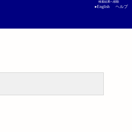
検索結果へ移動
▸
English
ヘルプ