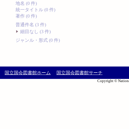
地名 (0 件)
統一タイトル (0 件)
著作 (0 件)
普通件名 (3 件)
細目なし (3 件)
ジャンル・形式 (0 件)
国立国会図書館ホーム
国立国会図書館サーチ
Copyright © Nationa