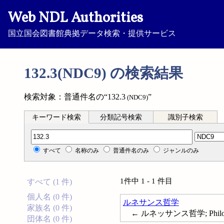
Web NDL Authorities
国立国会図書館典拠データ検索・提供サービス
132.3(NDC9) の検索結果
検索対象：普通件名の“132.3
”
(NDC9)
キーワード検索
分類記号検索
識別子検索
分類記号検索
すべて
名称のみ
普通件名のみ
ジャンルのみ
1件中 1 - 1 件目
すべて (1 件)
個人名 (0 件)
ルネサンス哲学
家族名 (0 件)
← ルネッサンス哲学; Philosop
団体名 (0 件)