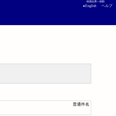
検索結果へ移動
▸
English
ヘルプ
普通件名