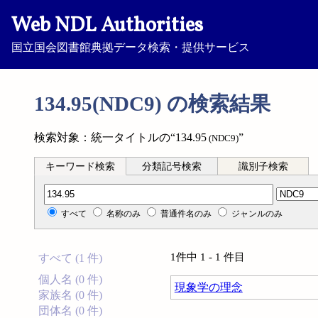
Web NDL Authorities
国立国会図書館典拠データ検索・提供サービス
134.95(NDC9) の検索結果
検索対象：統一タイトルの“134.95
”
(NDC9)
キーワード検索
分類記号検索
識別子検索
分類記号検索
すべて
名称のみ
普通件名のみ
ジャンルのみ
1件中 1 - 1 件目
すべて (1 件)
個人名 (0 件)
現象学の理念
家族名 (0 件)
団体名 (0 件)