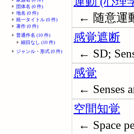
運動 (心理学
団体名 (0 件)
地名 (0 件)
← 随意運動; 
統一タイトル (0 件)
著作 (0 件)
感覚遮断
普通件名 (10 件)
細目なし (10 件)
← SD; Sens
ジャンル・形式 (0 件)
感覚
← Senses a
空間知覚
← Space pe