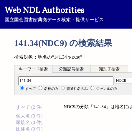
Web NDL Authorities
国立国会図書館典拠データ検索・提供サービス
141.34(NDC9) の検索結果
検索対象：地名の“141.34
”
(NDC9)
キーワード検索
分類記号検索
識別子検索
分類記号検索
すべて
名称のみ
普通件名のみ
ジャンルのみ
NDC9の分類「141.34」は地
すべて (2 件)
個人名 (0 件)
家族名 (0 件)
団体名 (0 件)