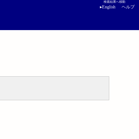
検索結果へ移動
▸
English
ヘルプ