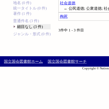
地名 (0 件)
社会道徳
統一タイトル (0 件)
← 公民道徳; 公衆道徳; 社会倫理;
著作 (1 件)
殉死
普通件名 (3 件)
細目なし (3 件)
3件中 1 - 3 件目
ジャンル・形式 (0 件)
国立国会図書館ホーム
国立国会図書館サーチ
Copyright © Nationa