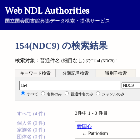
Web NDL Authorities
国立国会図書館典拠データ検索・提供サービス
154(NDC9) の検索結果
検索対象：普通件名 (細目なし) の“154
”
(NDC9)
キーワード検索
分類記号検索
識別子検索
分類記号検索
すべて
名称のみ
普通件名のみ
ジャンルのみ
3件中 1 - 3 件目
すべて (4 件)
個人名 (0 件)
愛国心
家族名 (0 件)
← Patriotism
団体名 (0 件)