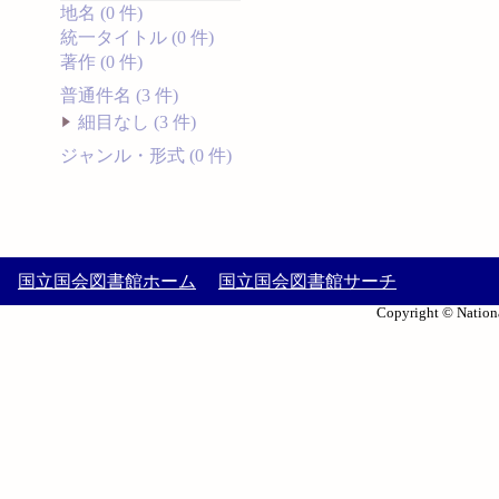
地名 (0 件)
統一タイトル (0 件)
著作 (0 件)
普通件名 (3 件)
細目なし (3 件)
ジャンル・形式 (0 件)
国立国会図書館ホーム
国立国会図書館サーチ
Copyright © Nationa