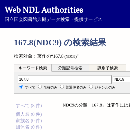
Web NDL Authorities
国立国会図書館典拠データ検索・提供サービス
167.8(NDC9) の検索結果
検索対象：著作の“167.8
”
(NDC9)
キーワード検索
分類記号検索
識別子検索
分類記号検索
すべて
名称のみ
普通件名のみ
ジャンルのみ
NDC9の分類「167.8」は著作
すべて (8 件)
個人名 (0 件)
家族名 (0 件)
団体名 (0 件)