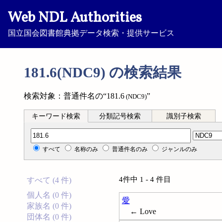
Web NDL Authorities
国立国会図書館典拠データ検索・提供サービス
181.6(NDC9) の検索結果
検索対象：普通件名の“181.6
”
(NDC9)
キーワード検索
分類記号検索
識別子検索
分類記号検索
すべて
名称のみ
普通件名のみ
ジャンルのみ
4件中 1 - 4 件目
すべて (4 件)
個人名 (0 件)
愛
家族名 (0 件)
← Love
団体名 (0 件)