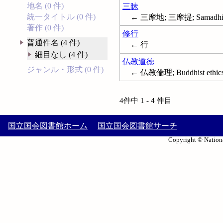
地名 (0 件)
三昧
統一タイトル (0 件)
← 三摩地; 三摩提; Samadh
著作 (0 件)
修行
普通件名 (4 件)
← 行
細目なし (4 件)
仏教道徳
ジャンル・形式 (0 件)
← 仏教倫理; Buddhist ethic
4件中 1 - 4 件目
国立国会図書館ホーム
国立国会図書館サーチ
Copyright © Nationa