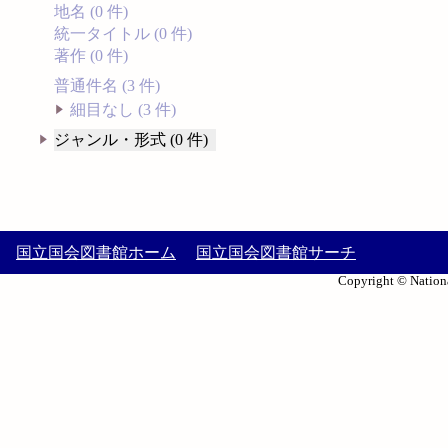
地名 (0 件)
統一タイトル (0 件)
著作 (0 件)
普通件名 (3 件)
細目なし (3 件)
ジャンル・形式 (0 件)
国立国会図書館ホーム
国立国会図書館サーチ
Copyright © Nationa