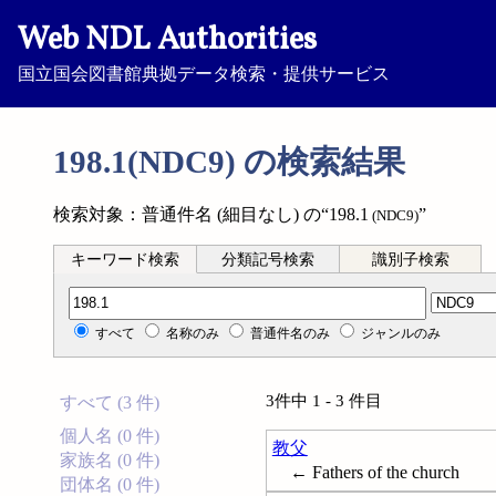
Web NDL Authorities
国立国会図書館典拠データ検索・提供サービス
198.1(NDC9) の検索結果
検索対象：普通件名 (細目なし) の“198.1
”
(NDC9)
キーワード検索
分類記号検索
識別子検索
分類記号検索
すべて
名称のみ
普通件名のみ
ジャンルのみ
3件中 1 - 3 件目
すべて (3 件)
個人名 (0 件)
教父
家族名 (0 件)
← Fathers of the church
団体名 (0 件)