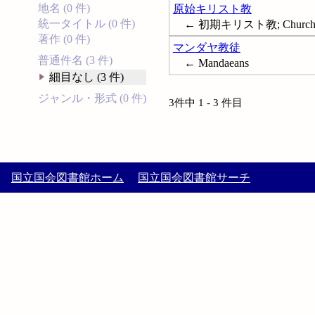
地名 (0 件)
原始キリスト教
統一タイトル (0 件)
← 初期キリスト教; Church histor
著作 (0 件)
マンダヤ教徒
普通件名 (3 件)
← Mandaeans
細目なし (3 件)
ジャンル・形式 (0 件)
3件中 1 - 3 件目
国立国会図書館ホーム
国立国会図書館サーチ