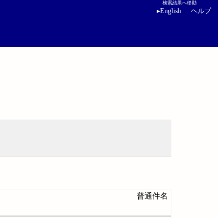
検索結果へ移動
▸
English
ヘルプ
普通件名