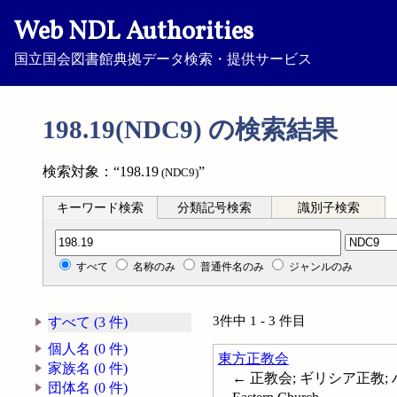
Web NDL Authorities
国立国会図書館典拠データ検索・提供サービス
198.19(NDC9) の検索結果
検索対象：“198.19
”
(NDC9)
キーワード検索
分類記号検索
識別子検索
分類記号検索
すべて
名称のみ
普通件名のみ
ジャンルのみ
3件中 1 - 3 件目
すべて (3 件)
個人名 (0 件)
東方正教会
家族名 (0 件)
← 正教会; ギリシア正教; ハリスト
団体名 (0 件)