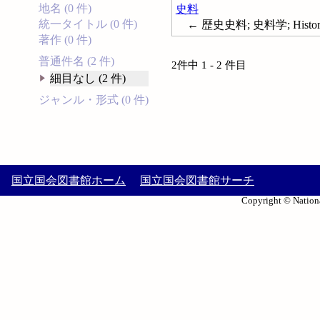
地名 (0 件)
史料
統一タイトル (0 件)
← 歴史史料; 史料学; History-
著作 (0 件)
普通件名 (2 件)
2件中 1 - 2 件目
細目なし (2 件)
ジャンル・形式 (0 件)
国立国会図書館ホーム
国立国会図書館サーチ
Copyright © Nationa