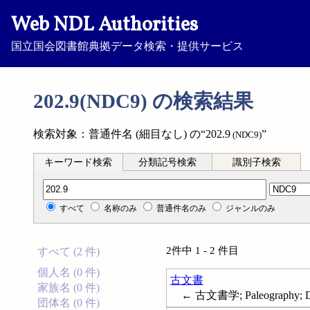
Web NDL Authorities
国立国会図書館典拠データ検索・提供サービス
202.9(NDC9) の検索結果
検索対象：普通件名 (細目なし) の“202.9
”
(NDC9)
キーワード検索
分類記号検索
識別子検索
分類記号検索
すべて
名称のみ
普通件名のみ
ジャンルのみ
2件中 1 - 2 件目
すべて (2 件)
個人名 (0 件)
古文書
家族名 (0 件)
← 古文書学; Paleography; Di
団体名 (0 件)